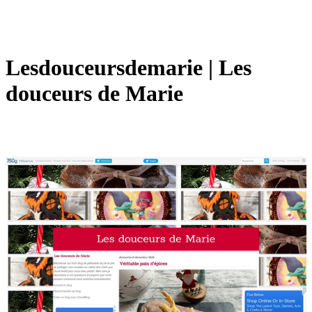
Les­douceursdema­rie | Les
douceurs de Marie